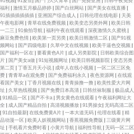
91视频
|
91爱豆
|
国产门久久青草
|
国产免费亚洲
|
日韩午夜免费
福利
|
激情五月极品婷婷
|
国产白丝网站
|
国产美女在线直播
|
91插插插插插插
|
亚洲国产综合成人
|
日韩伦理在线电影
|
天美
午夜电影网
|
青草在线免费视频
|
欧美变态另类外网
|
欧美日韩
一二三
|
91偷拍导航
|
福利午夜在线观看
|
深夜激情久久蜜桃
|
麻豆免费色情
|
欧美第一页另类
|
欧美日韩激情二区
|
国产91视
频网站
|
国产四级电影
|
久草中文在线视频
|
欧美干逼色交视频
|
国产福利一区在
|
要看黄色A片
|
成人另类影院
|
日韩欧美综合图
片
|
国产美女a做
|
91短视频网址
|
欧美日韩视频影院
|
变态另类
第二页
|
丁香五月天小说
|
成年人在线小视频
|
一区二区三区免
费
|
青青草a在观免费
|
国产免费福利永久
|
夜色资源网
|
在线观
看国产美女
|
丁香月视频在线
|
青青操撸一撸
|
欧美性爱大片网
址
|
久草热线视频
|
国产免费日本高清
|
日韩丝袜制服
|
极品成人
|
91精品一区
|
国产不卡a
|
男女黄色在线观看
|
午夜福利网址大
全
|
成人国产精品自拍
|
高清视频播放
|
91男操女
|
无码高清二区
|
91自拍最新
|
在线免费黄A片
|
一本大道无码
|
伦理在线看
|
精
品动漫一区
|
欧美人妖视频网站
|
香蕉视频免费版
|
三级黄片网
址
|
手机看片免费时看
|
小黄片导航
|
福利性导航
|
无码一区二区