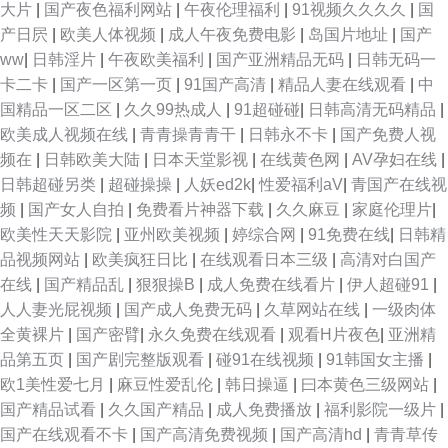
大片
|
国产夜色福利网站
|
午夜伦理福利
|
91视频久久久久
|
国
产日屄
|
欧美人体视频
|
成人午夜免费电影
|
岛国片地址
|
国产
ww
|
日韩淫片
|
午夜欧美福利
|
国产亚洲精品无码
|
日韩无码一
卡二卡
|
国产一区第一页
|
91国产高清
|
精品人妻在线观看
|
中
国精品一区二区
|
久久99热成人
|
91超碰碰
|
日韩高清无码精品
|
欧美成人视频在线
|
青青操青青干
|
日韩永不卡
|
国产免费人视
频在
|
日韩欧美大陆
|
日本天堂影视
|
在线黄色网
|
AV孕妇在线
|
日韩超碰另类
|
超碰操操
|
人妖ed2k
|
性爱福利aV
|
青国产在线视
频
|
国产女人自拍
|
免费看片神器下载
|
久久麻豆
|
家庭伦理片
|
欧美性天天影院
|
亚州欧美视频
|
婷综合网
|
91免费在线
|
日韩精
品视频网站
|
欧美疯狂日比
|
在线观看日本三级
|
高清对白国产
在线
|
国产精品乱
|
狠狠操B
|
成人免费在线看片
|
伊人超碰91
|
人人妻光屁视频
|
国产成人免费无码
|
久草网站在线
|
一级肉体
全黄裸片
|
国产密臂
|
永久免费在线观看
|
观看H片夜色
|
亚洲精
品第五页
|
国产剧完整版观看
|
碰91在线视频
|
91韩国女主播
|
欧1美性爱七月
|
麻豆性爱乱伦
|
韩日操逼
|
曰本黄色三级网站
|
国产精品试看
|
久久国产精品
|
成人免费播放
|
福利影院一级片
|
国产在线观看不卡
|
国产高清免费视频
|
国产高清hd
|
青青草传