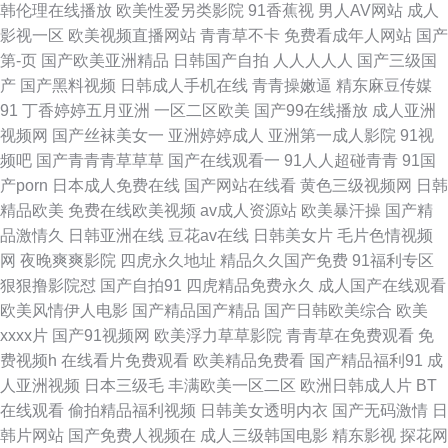
韩伦理在线播放
欧美性爱另类影院
91香蕉视
男人AV网站
成人
4区69 超碰人人草 91网站熊猫 亚洲国产18 色碰成人 性行为视频 人人妻人人
影视一区
欧美视频直播网站
青青草不卡
免费看成年人网站
国产
第-页
国产欧美亚洲精品
日韩国产自拍
人人人人人
国产三级国
爽 玖玖香蕉九九 国产九一 大香蕉久久久久久久久 抖阴免费看 俺去啦黄色网
产
国产黑料视频
日韩成人手机在线
青青操嫩逼
精东麻豆传媒
91
丁香婷婷五月亚洲
一区二区欧美
国产99在线播放
成人亚洲
91夫妻福利视 91艹人 污污网站 探花av 国产传煤 99色99 怡春院导航 日本超
视频网
国产丝袜美女一
亚洲婷婷成人
亚洲第一成人影院
91视
频吧
国产青青青草草草
国产在线观看一
91人人超碰青青
91国
污污视频 欧美色图一区二区三区 日本不卡日本不卡不码 欧美日韩国产在线
产porn
日本成人免费在线
国产网站在线看
黄色三级视频网
日韩
精品欧美
免费在线欧美视频
av成人资源站
欧美暴汗操
国产精
观看 黄色库网站 国产精品久久久久超碰 操操人人操操 2014国产精品 日韩轮
品激情久
日韩亚洲在线
豆花av在线
日韩美女片
毛片色情视频
网
夜晚爽爽影院
四虎永久地址
精品久久国产免费
91福利专区
理 欧美熟女视频一区二区 人妻人人爱 色色的网站色色的视频 日韩欧美另类
狠狠撸影院怼
国产自拍91
四虎精品免费永久
成人国产在线观看
欧美风情伊人电影
国产精品国产精品
国产日韩欧美综合
欧美
综合 人人妻人人肉 亚洲啪啪 日少妇B 人碰人操人 欧美色色 久久机热9 久艹
xxxx片
国产91视频网
欧美浮力草草影院
青青草在免费观看
免
费视频h
在线看片免费观看
欧美精品免费看
国产精品福利91
成
国产视频 国产色综合社区 肛交网页 国产精品18 国产白虎 操碰视频在线观看
人亚洲视频
日本三级毛
丰满欧美一区二区
欧洲日韩成人片
BT
在线观看
偷拍精品福利视频
日韩美女透明内衣
国产无码激情
日
91资源在线 亚洲三级视频 无码精品视频 人人色人人射 欧洲综合网 欧美一区
韩片网站
国产免费人视频在
成人三级韩国电影
精东影视
探花网