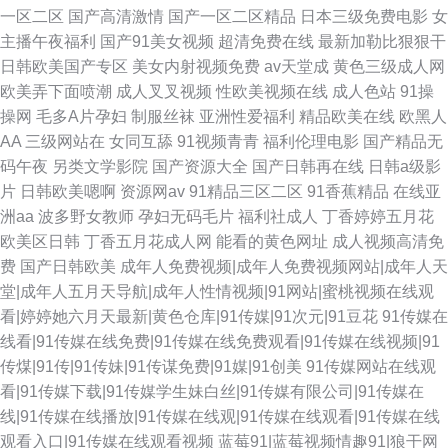
一区二区
国产高清激情
国产一区二区精品
日本三级免费电影
女
主播午夜福利
国产91美女视频
超清免费在线
最新加勒比狠狠干
日韩欧美国产专区
美女内射视频免费
av天堂成
黄色三级成人网
欧美弄下面喷潮
成人叉叉视频
性欧美视频在线
成人色站
91操
操网
毛多A片孕妇
制服丝袜
亚洲性爱福利
精品欧美在线
欧黑人
AA
三级网站在
女同互舔
91视频青青
福利伦理电影
国产精品无
码午夜
另类文学影院
国产资源大全
国产日韩再在线
日韩a级影
片
日韩欧美嗯啊
资源网av
91精品三区二区
91香蕉精品
在线亚
洲aa
波多野女教师
孕妇无码毛片
福利社成人
丁香婷婷五月花
欧美区日韩
丁香五月花成人网
能看的黄色网址
成人视频高清免
费
国产日韩欧美
成年人免费视频|成年人免费视频网站|成年人天
堂|成年人五月天导航|成年人性情视频|91网站|蜜桃视频在线观
看|婷婷她六月天最新|黄色仓库|91传媒|91次元|91豆花
91传媒在
线看|91传媒在线免费|91传媒在线免费观看|91传媒在线视频|91
传煤|91传|91传妹|91传谋免费|91媒|91创美
91传媒网站在线观
看|91传媒下载|91传媒学生妹白丝|91传媒有限公司|91传媒在
线|91传媒在线播放|91传媒在线观|91传媒在线观看|91传媒在线
观看入口|91传媒在线观看视频
蓝莓91|蓝莓视频情趣91|狼干网