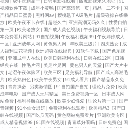
视频
|
成午夜精品一
|
日韩电影在线看
|
四虎影视永久地址
|
91
视频软件下载
|
成年小黄鸭
|
国产高清第一页
|
精品一二不卡
|
国
产精品日日蜜臀
|
黑料网av
|
樱桃熟了A级毛片
|
超级碰操在线播
放
|
欧美午夜不卡在线
|
超碰久艹
|
亚洲高潮无码久久
|
性爱自拍
第一页
|
欧美老熟女
|
国产成人黄色视频
|
午夜福利视频导航
|
日
本免费看片网站
|
91自拍视屏
|
午夜福利视频99
|
午夜婷婷成人
一区
|
亚洲成年人网
|
黄色男人网
|
年欧美三级片
|
四虎熟女
|
成
人福利豆花视频
|
欧洲超碰在线经典
|
91软件下载
|
国产色系视
频
|
亚洲成年人在线
|
欧美日韩福利在线
|
日韩在线12区
|
日韩
经典在线
|
性毛片污
|
美足丝足网
|
黄色男人的天堂
|
国产大片中
文
|
老湿午夜体验区
|
欧美三区
|
足交福利导航
|
国产成人高潮毛
片
|
欧美熟妇色
|
欧美午夜男女
|
91成人看片
|
国产精品永久免
费
|
青青操必
|
另类激情图
|
91自拍国产自拍
|
理论片免费
|
欧美
成年电影
|
国产成人无码精品
|
美日免费视频一区
|
日本成人网
站免费
|
福利导航在线播放
|
欧美少妇性爱
|
理论片第一页
|
国产
青视频
|
91小仙女思妍
|
免费福利在线观看
|
欧美精品3
|
国产日
韩在线视频
|
国产吃瓜无码
|
黄色网站免费看片
|
亚洲欧美专区
|
成人精品视频99
|
91国在线视频
|
青青草好看吗
|
日韩免费色
|
国