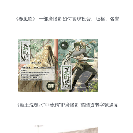
《春風吹》 一部廣播劇如何實現投資、版權、名譽
與財富的共贏
《霸王洗發水“中藥精”IP廣播劇 當國貨老字號遇見
聲優天團》