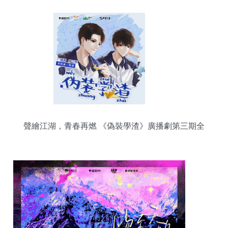
聲繪江湖，青春再燃 《偽裝學渣》廣播劇第三期全
解析