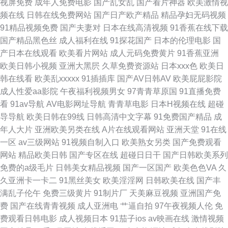
视屏免费
成年人免费电影
国产乱女乱
国产看片神器
欧美激情视
费 喷水在线免费观看 第一页色 婷婷一区二区精品 人人妻人人操人人 激情开
频在线
日韩在线免费网站
国产日产欧产精品
精品孕妇无码视频
91精品视频免费
国产夫妻对
日本在线高清视频
91香蕉在线下载
心色网 91成入人口 日韩一日一圾 欧美性生 黄色仓库网站 91黄页网站 欧美
国产精品黑色丝
成人福利在线
91探花国产
日本的伦理电影
国
产日本在线观看
欧美看片网站
成人元码免费黄片
91香蕉亚洲
色图怡春院五月天 黄色网战 91巨乳 午夜男人天堂 国产日韩欧美另类 蜜桃视
欧美日韩小视频
亚洲大黑屄
久草免费资源站
日本xxx色
欧美日
韩在线看
欧美乱xxxxx
91插插库
国产AV日韩AV
欧美屁屁影院
频在线观看 超碰最新97导航 91人妻人人爽 日本黄色一道二道 人妻丝袜一区
成人性爱aa影院
午夜福利视频男女
97青青草原国
91直播免费
看
91av导航
AV电影网址导航
青青草电影
日本H视频在线
超碰
国产无不码精品 91热爆视频 日韩A∨ 精品思思久久 91网战免费观看 日韩有
导导航
欧美日韩在99线
日韩高清中文字幕
91免费国产精品
成
年人大片
亚洲欧美另类在线
A片在线观看网站
亚洲天堂
91在线
码网站 久久婷婷久久综合 国产豆花视频 99只这里精品 日本网站免费观看永
一区
av三级网站
91视频自制入口
欧美熟女另类
国产免费观看
网站
精品欧美日韩
国产专区在线
超碰日日干
国产日韩欧美系列
久 日本狠狠撸 久草久热 超碰人人三级 国产精品精品精品国产 黄色网入口站
免费的a级毛片
日韩美女精品视频
国产一区国产
欧美色色VA
久
久亚洲卡一卡二
91黑丝美女
欧美淫淫网
日韩欧美在线
国产丰
91 97中文字幕欧美 亚洲特黄 日韩黄色片 欧美性生话 黄色仓库com 黑丝美
满乱子伦午
免费三级黄片
91制片厂
天美麻豆视频
亚洲国产免
费
国产在线青青视频
成人亚洲电
艹逼自拍
97午夜视频人伦
免
女喷水 丁香视频一区二区 在线免费观看电影网站 色淫av淫 人人摸人人操人
费观看日韩电影
成人视频日本
91茄子ios
av映画在线
激情视频