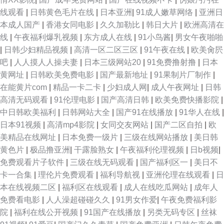
线观看
|
日韩黄色毛片在线
|
日本亚洲
|
91成人嫩草网络
|
亚洲日
本成人国产
|
香港女同电影
|
久久加勒比
|
韩日大片
|
欧洲高清在
线
|
午夜福利爆乳视频
|
东方成人在线
|
91小鸟酱
|
男女午夜啪啪
|
日韩少妇精品视频
|
高清一区二区三区
|
91午夜在线
|
欧美肏屄
吧
|
人人摸人人操夫妻
|
日本三级网站20
|
91免费撸射撸
|
日本
黄网址
|
日韩欧美免费电影
|
国产最新地址
|
91果制片厂制作
|
在能黄片com
|
精品一卡二卡
|
少妇成人网
|
成人午夜网址
|
日韩
高清无码观看
|
91伦理电影
|
国产高清日韩
|
欧美免费快播影院
|
中日韩欧美福利
|
日韩网站大全
|
国产91在线播放
|
91华人在线
|
日本91视频
|
高清mp4影院
|
女同交友网站
|
国产二区自拍
|
欧
美精品在线网址
|
日本免费一级片
|
三级在线网站播放
|
美日韩
黄色片
|
极品撸亚洲
|
干露脸熟女
|
午夜福利伦理视频
|
日b视频
|
免费观看片子软件
|
三级在线无码观看
|
国产福利区一
|
美日不
卡一合集
|
理伦片免费观看
|
福利导航视
|
亚洲伦理在线观看
|
日
本在线视频二区
|
福利区在线观看
|
成人在线吃瓜网站
|
成年人
免费看电影
|
人人澡超碰碰久久
|
91男女作爱
|
午夜免费福利影
院
|
福利在线公开视频
|
91国产在线播放
|
另类无码专区
|
丝袜