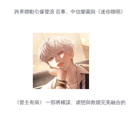
跨界聯動引爆聲浪 百事、中信樂園與《迷你聯萌》
IP共筑沉浸式廣播劇新體驗
《督主有病》 一部將權謀、虐戀與救贖完美融合的
古風廣播劇力作