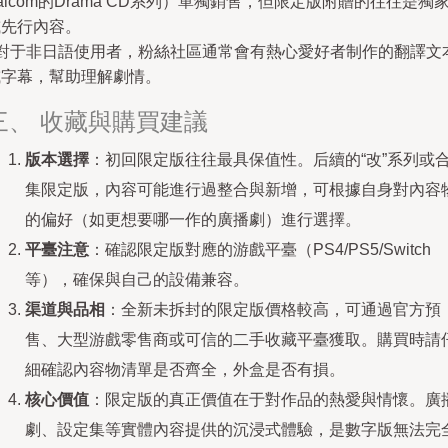
alcom的Drama CD系列）單獨銷售，但限定版附贈的往往是獨
或先行內容。
- 對于非日語使用者，粉絲社區通常會有熱心愛好者制作的翻譯文
或字幕，幫助理解劇情。
三、 收藏與購買建議
版本選擇
：初回限定版往往最具保值性。后續的“改”系列或
集限定版，內容可能進行過整合與新增，可根據自身對內容
的偏好（如更想要哪一作的廣播劇）進行選擇。
平臺注意
：確認限定版對應的游戲平臺（PS4/PS5/Switch
等），確保與自己的設備兼容。
渠道與品相
：全新未拆封的限定版價格較高，可通過官方預
售、大型游戲零售商或可信的二手收藏平臺獲取。購買時請
細確認內容物清單是否齊全，外盒是否有損。
核心價值
：限定版的真正價值在于對作品的熱愛與情懷。廣
劇、設定集等實體內容提供的沉浸式體驗，是數字版無法完