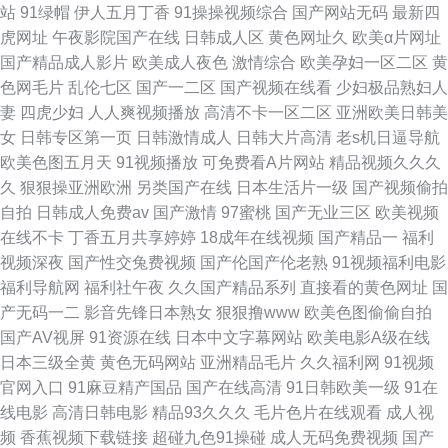
站
91绿帽
伊人五月丁香
91操操视频综合
国产网站无码
最新四
二区淫乱 欧美日韩国产综合另类 美女人人操 久草精品视频在线观看 狠狠的
虎网址
午夜影院国产在线
日韩成人区
黄色网址久
欧美α片网址
国产精品成人影片
欧美成人夜色
激情综合
欧美孕妇一区二区
黄
操狠的干 成人性交免费 91无打码 9178巨乳 91巨乳成人 91殴美 孕妇色第一
色网毛片
乱伦七区
国产一二区
国产视频在线看
少妇极品熟妇人
妻
四虎少妇
人人爽视频播放
高清不卡一区二区
亚洲欧美日韩美
夜视频 天美免费视频 人妻精品国产 色逼综合网 大香蕉三级网 91唐伯虎 婷
女
日韩专区第一页
日韩激情成人
日韩大片高清
老s机日逼导航
欧美色图五月天
91视频播放
可免费看A片网站
精品视频久久久
婷精品一区二区 色图av 日日插夜夜撸 青草人人干 欧美精品第一页 狼干网综
久
狠狠操亚洲欧洲
另类国产在线
日本生活片一级
国产视频偷拍
自拍
日韩成人免费av
国产激情
97蜜桃
国产无业三区
欧美视频
合 精品在线视国产旡码 户外露出视频 东方AV四虎 传媒国产导航 传媒视频免
在线不卡
丁香五月共享婷婷
18成年在线视频
国产精品一
福利
视频深夜
国产性交兔费视频
国产伦国产伦老熟
91视频福利电影
费在线观看 国产熟女一区 国产不卡一区二区视频 超碰在线人妻在线人妻 人
福利导航网
福利社午夜
久久国产精品系列
直接看的黄色网址
国
产无码一二
影音先锋日本熟女
狠狠撸www
欧美色图偷偷自拍
妻精品无码 免费看蜜桃视频 欧美精品人妻无码专区 看片福利 另类综合日韩
国产AV视屏
91资源在线
日本中文字幕网站
欧美电影A级在线
日本三级全黄
黄色无码网站
亚洲精品毛片
久久福利网
91视频
欧美亚洲 人人艹在线 欧美午夜在线观看 欧美大片精品一品二品 天堂中文在
官网入口
91麻豆精产国品
国产在线高清
91日韩欧美一级
91在
线电影
高清日韩电影
精品93久久久
毛片色片在线观看
成人视
线资源 性交小视频 大香蕉伊人天堂 97最新网址 国产美女免费视频 日日夜夜
频
香蕉视频下载链接
超碰九色91操碰
成人无码免费视频
国产