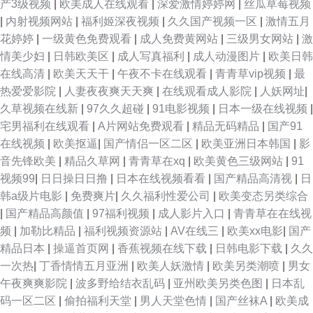
产3级视频
|
欧美成人在线观看
|
深爱激情婷婷网
|
丝瓜草莓视频
|
内射视频网站
|
福利姬深夜视频
|
久久国产视频一区
|
激情五月
花婷婷
|
一级黄色免费观看
|
成人免费黄网站
|
三级男女网站
|
激
情美少妇
|
日韩欧美区
|
成人写真福利
|
成人动漫图片
|
欧美日韩
在线高清
|
欧美天天干
|
午夜不卡在线观看
|
青青草vip视频
|
最
热爱爱影院
|
人妻夜夜爽天天爽
|
在线观看成人影院
|
人妖网址
|
久草视频在线新
|
97久久超碰
|
91电影视频
|
日本一级在线视频
|
宅男福利在线观看
|
A片网站免费观看
|
精品无码精品
|
国产91
在线视频
|
欧美抠逼
|
国产情侣一区二区
|
欧美亚洲日本韩国
|
影
音先锋欧美
|
精品久草网
|
青青草在xq
|
欧美黄色三级网站
|
91
视频99
|
日日操日日撸
|
日本在线视频看看
|
国产精品高清视
|
日
韩a级片电影
|
免费爽片
|
久久福利性爱公司
|
欧美变态另类综合
|
国产精品高颜值
|
97福利视频
|
成人影片入口
|
青青草在在线视
频
|
加勒比精品
|
福利视频资源站
|
AV在线三
|
欧美xx电影
|
国产
精品日本
|
操逼首页网
|
香蕉视频在线下载
|
日韩电影下载
|
久久
一次热
|
丁香情情五月亚洲
|
欧美人妖激情
|
欧美另类潮喷
|
男女
午夜爽爽影院
|
波多野给结衣乱码
|
亚州欧美另类色图
|
日本乱
码一区二区
|
偷拍福利天堂
|
男人天堂色情
|
国产丝袜A
|
欧美成