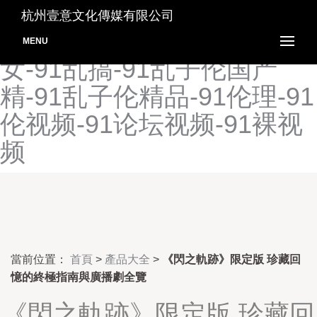
91露踝女生视频推荐-91露
杭州壹意文化傳媒有限公司
踝女生真人版-91露脸熟
MENU
女-91乱搞-91乱子伦国产
精-91乱子伦精品-91伦理-91
伦视频-91论坛视频-91裸视
频
當前位置：
首頁
>
產品大全
>
《閃之軌跡》限定版 珍藏回
憶的終極指南與廣播劇全覽
《閃之軌跡》限定版 珍藏回