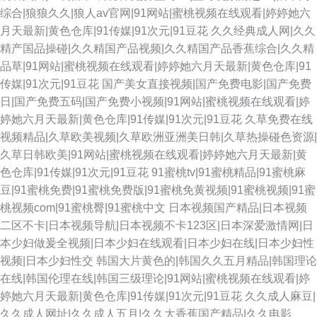
综合|狼狼久久|狼人av官网|91网站|蜜桃视频在线观看|婷婷她六
月天最新|黄色仓库|91传媒|91次元|91豆花
久久经典成人网|久久
精产国品操碰|久久精国产品视频|久久精国产品香蕉综合|久久精
品草|91网站|蜜桃视频在线观看|婷婷她六月天最新|黄色仓库|91
传媒|91次元|91豆花
国产美女直接视频|国产免费电影|国产免费
日|国产免费五码|国产免费小视频|91网站|蜜桃视频在线观看|婷
婷她六月天最新|黄色仓库|91传媒|91次元|91豆花
久草免费在线
视频精品|久草欧美视频|久草欧洲亚洲美日韩|久草热操碰色资源|
久草日韩欧美|91网站|蜜桃视频在线观看|婷婷她六月天最新|黄
色仓库|91传媒|91次元|91豆花
91蜜桃tv|91蜜桃精品|91蜜桃麻
豆|91蜜桃免费|91蜜桃免费版|91蜜桃免黄视频|91蜜桃视频|91蜜
桃视频com|91蜜桃臀|91蜜桃中文
日本视频国产精品|日本视频
二区不卡|日本视频导航|日本视频不卡123区|日本深爱激情网|日
本少妇做爰全视频|日本少妇在线观看|日本少妇在线|日本少妇性
视频|日本少妇性交
韩国大片黄色的|韩国久久五月精品|韩国理论
在线|韩国伦理在线|韩国三级理论|91网站|蜜桃视频在线观看|婷
婷她六月天最新|黄色仓库|91传媒|91次元|91豆花
久久成人麻豆|
久久成人网址|久久成人五月|久久大香蕉国产精品|久久电影