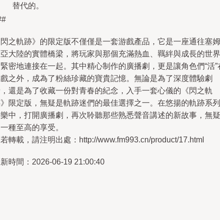
替代的。
##
《閃之軌跡》的限定版不僅僅是一套游戲產品，它是一座通往塞
利亞大陸的實體橋梁，將玩家與那個充滿熱血、羈絆與成長的世
更緊密地連接在一起。其中精心制作的廣播劇，更是讓角色們“活”
游戲之外，成為了粉絲珍藏的寶貴記憶。無論是為了深度體驗劇
情，還是為了收藏一份對青春的紀念，入手一套心儀的《閃之軌
跡》限定版，無疑是軌跡迷們的最佳選擇之一。在悠揚的軌跡系
音樂中，打開廣播劇，再次聆聽那些熟悉聲音講述的新故事，無
是一種至高的享受。
若轉載，請注明出處：http://www.fm993.cn/product/17.html
新時間：2026-06-19 21:00:40