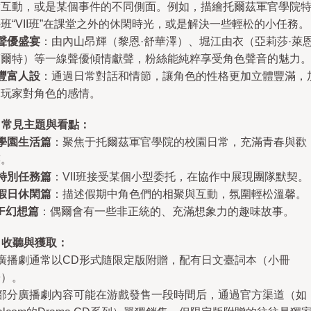
度互動，或是某個事件的不同側面。例如，描繪托爾茲軍官學院
班“VII班”在課堂之外的休閑時光，或是解決一些輕松的小任務。
聲優盛宴
：由內山昂輝（黎恩·舒華澤）、堀江由衣（亞莉莎·萊
福爾特）等一線聲優傾情獻聲，粉絲能純粹享受角色聲音的魅力
豐富人設
：通過日常對話和情節，讓角色的性格更加立體豐滿，
深玩家對角色的感情。
. 常見主題與看點：
學園生活篇
：聚焦于托爾茲軍官學院的校園日常，充滿青春與歡
笑。
特別任務篇
：VII班接受某個小型委托，在協作中展現團隊默契。
假日休閑篇
：描述假期中角色們的相聚與互動，氛圍輕松溫馨。
IF幻想篇
：偶爾會有一些非正統的、充滿想象力的趣味故事。
. 收聽與獲取：
 廣播劇通常以CD形式隨限定版附贈，配有日文臺詞本（小冊
子）。
- 部分廣播劇內容可能在游戲發售一段時間后，通過官方渠道（如