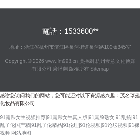
電話：1533600**
地址：浙江省杭州市濱江區長河街道長河路100號345室
Copyright © 2026
www.fm993.cn
廣播劇
杭州壹意文化傳媒
有限公司
廣播劇
版權所有
Sitemap
感谢您访问我们的网站，您可能还对以下资源感兴趣：茂名罩匙
化妆品有限公司
91露踝女生视频推荐|91露踝女生真人版|91露脸熟女|91乱搞|91
乱子伦国产精|91乱子伦精品|91伦理|91伦视频|91论坛视频|91裸
视频
网站地图