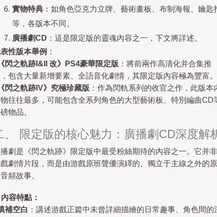
實物特典
：如角色亞克力立牌、藝術畫板、布制海報、鑰匙
等，各版本不同。
廣播劇CD
：這是限定版的靈魂內容之一，下文將詳述。
代表性版本舉例
：
《閃之軌跡I&II 改》PS4豪華限定版
：將前兩作高清化并合集推
出，包含大量新增要素、全語音化劇情，其限定版內容極為豐富
《閃之軌跡IV》究極珍藏版
：作為閃軌系列的收官之作，此版本
容物往往最多，可能包含全系列角色的大型藝術板、特別編曲CD
重磅物品。
二、 限定版的核心魅力：廣播劇CD深度解
廣播劇是《閃之軌跡》限定版中最受粉絲期待的內容之一。它并
游戲劇情片段，而是由游戲原班聲優演繹的、獨立于主線之外的
創音頻故事。
. 內容特點：
填補空白
：講述游戲正篇中未曾詳細描繪的日常趣事、角色間的