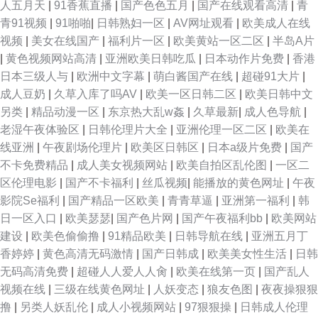
人五月天
|
91香蕉直播
|
国产色色五月
|
国产在线观看高清
|
青
青91视频
|
91啪啪
|
日韩熟妇一区
|
AV网址观看
|
欧美成人在线
视频
|
美女在线国产
|
福利片一区
|
欧美黄站一区二区
|
半岛A片
|
黄色视频网站高清
|
亚洲欧美日韩吃瓜
|
日本动作片免费
|
香港
日本三级人与
|
欧洲中文字幕
|
萌白酱国产在线
|
超碰91大片
|
成人豆奶
|
久草入库了吗AV
|
欧美一区日韩二区
|
欧美日韩中文
另类
|
精品动漫一区
|
东京热大乱w姦
|
久草最新
|
成人色导航
|
老湿午夜体验区
|
日韩伦理片大全
|
亚洲伦理一区二区
|
欧美在
线亚洲
|
午夜剧场伦理片
|
欧美区日韩区
|
日本a级片免费
|
国产
不卡免费精品
|
成人美女视频网站
|
欧美自拍区乱伦图
|
一区二
区伦理电影
|
国产不卡福利
|
丝瓜视频
|
能播放的黄色网址
|
午夜
影院Se福利
|
国产精品一区欧美
|
青青草逼
|
亚洲第一福利
|
韩
日一区入口
|
欧美瑟瑟
|
国产色片网
|
国产午夜福利bb
|
欧美网站
建设
|
欧美色偷偷撸
|
91精品欧美
|
日韩导航在线
|
亚洲五月丁
香婷婷
|
黄色高清无码激情
|
国产日韩成
|
欧美美女性生活
|
日韩
无码高清免费
|
超碰人人爱人人肏
|
欧美在线第一页
|
国产乱人
视频在线
|
三级在线黄色网址
|
人妖变态
|
狼友色图
|
夜夜操狠狠
撸
|
另类人妖乱伦
|
成人小视频网站
|
97狠狠操
|
日韩成人伦理