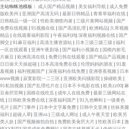
主站蜘蛛池模板：
成人国产精品视频
|
美女福利导航
|
成人免费
版欧美州
|
亚洲国产高清无码
|
最新日韩精品
|
青青草福利在线
|
日韩精品一级一区
|
性欧美潮喷内谢
|
三级片黄网站视频
|
国产
免费在线视频
|
91视频在线
|
国产高清乱理
|
欧洲精品
|
久草视频
精品
|
在线观看福利影院
|
午夜福利鸡
|
深夜福利视频在线
|
国产
脚交
|
91麻豆福利
|
高清主播资源站
|
日本三级三级三级
|
福利
一区在线观看
|
亚洲午夜剧场
|
国产福利小视频在
|
国模内射毛
片麻豆
|
欧洲高清在线
|
免费日韩在线观看
|
国产精品产品视频
|
日日操天天操超碰
|
日本高清免费在线
|
伦理妈妈的朋友
|
91羞
羞视频
|
福利视频国产
|
深夜福利在线免费
|
亚洲香蕉视频
|
日本
www视频
|
寂寞影院一二三区
|
亚洲欧美闷骚影院
|
操碰欧美
|
91私拍视频
|
国产乱理伦片在
|
日本不卡电影在线
|
欧美zz00
|
麻
豆肏屄官网
|
国模在线吃瓜
|
成年人在线免费
|
最新三级网站在
线
|
日韩欧美免费在线
|
深夜福利国产
|
91九色蝌蚪
|
一级黄色
毛片
|
国产门事件
|
日本中文字幕免费
|
日韩中文亚洲
|
丝袜美腿
福利
|
超碰人草
|
亚洲va
|
三级成人网址
|
成人午夜天堂
|
欧美另
类人妖
|
国产视频偷拍自拍
|
免费欧美肏屄大片
|
性欧美日本
|
激
情XX影院
|
国产成年免费网站
|
国产在线视频不卡
|
伪娘污污在