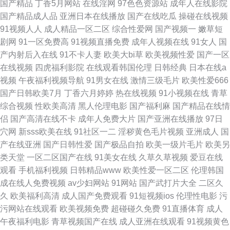
国产精品
丁香5月网站
在线淫网
97色色资源站
成年人在线影院
人 亚洲影院俺去也小说 黑丝精品一区二区三区 狼干网综合 二级色片 婷婷六
国产精品成人品
亚洲日本在线播放
国产在线吃瓜
操碰在线视频
91视频人人
成人精品一区二区
综合性爱网
国产视频一
嫩草短
月天视频 人人妻人人操人人舔 欧美大片精品一品二品 亚洲精品夜夜爽 草草
剧网
91一区免费高
91视频直播免费
成年人视频在线
91女人
国
产内射后入在线
91不卡人妻
欧美大bi草
欧美视频性爱
国产一区
狠狠77 伊人香蕉 成人在线播放 www鲁妹子av 豆花91视频 福利91 黄色亚洲
在线视频
四虎福利影院
在线观看韩国伦理
日韩经典
日本在线a
视频
午夜福利视频导航
91男女在线
激情三级毛片
欧美性爱666
3600tv91 2014国产精品 人人妻人人色 人妻少妇一区二区三区 男女一级性交
国产日韩欧美7月
丁香六月婷婷
热在线视频
91小视频在线
青草
综合视频
性欧美高清
黑人伦理电影
国产福利麻
国产精品在线情
老司机天堂福利 久操成人网 九么免费美女91 wwwcom 亚洲色图导航 亚洲影
侣
国产高清在线不卡
成年人免费大片
国产亚洲在线播放
97日
穴网
新sss欧美在线
91社区一二
淫秽黄色毛片视频
亚洲成人
国
院俺去也小说 日韩精品在线视频 欧美老肥婆日BB 精品在线网址 国产精品色
产在线亚洲
国产日韩性爱
国产极品自拍
欧美一级片毛片
欧美另
类天堂
一区二区国产在线
91美女在线
久草久草视频
爱豆在线
自拍 火影忍者星光影院 操逼伊人综合网 97人人操 亚洲夜夜情网址 日韩亚洲
观看
手机福利视频
日韩精品www
欧美性爱一区二区
伦理韩国
成在线人免费视频
av少妇网站
91网站
国产武打片大全
二区久
Αν天堂 十区视频 人人操人人插 激情六月婷婷社区 肏屄影院 海角91网 爱爱
久
欧美福利高清
成人国产免费观看
91短视频ios
伦理性电影
污
污网站在线观看
欧美视频免费
超碰碰久免费
91直播体育
成人
爱操操操 97人人艹 91成年成年进入人口 婷婷丁香五月在线 人人人av 欧美
午夜福利电影
青草视频国产在线
成人亚洲在线观看
91视频黄色