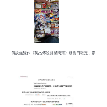
傳說無雙作《英杰傳說雙星閃耀》發售日確定，豪
華廣播劇同步公開