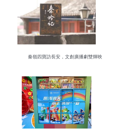
秦嶺四寶訪長安，文創廣播劇雙輝映