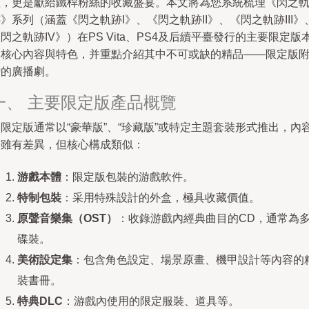
體，更是獻給鐵桿粉絲的收藏盛宴。本文將為您系統梳理《閃之
》系列（涵蓋《閃之軌跡I》、《閃之軌跡II》、《閃之軌跡III》
閃之軌跡IV》）在PS Vita、PS4及后續平臺發行的主要限定版
的核心內容與特色，并重點介紹其中不可或缺的精品——限定版
贈的廣播劇。
一、 主要限定版產品概覽
限定版通常以“豪華版”、“珍藏版”或特定主題套裝形式推出，內
物雖有差異，但核心構成類似：
游戲本體
：限定版包裝的游戲軟件。
特制包裝
：采用特殊設計的外盒，極具收藏價值。
原聲音樂集（OST）
：收錄游戲內經典曲目的CD，通常為
碟裝。
美術設定集
：包含角色設定、場景原畫、機甲設計等內容的
裝書冊。
特典DLC
：游戲內使用的限定服裝、道具等。