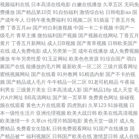
视频福利在线
日本高清在线电影
白嫩在线播放
久草五区
无码免
逼AV 天天抄天天看 写真片福利导航69 尹人芭蕉 91成入人口 一道本福利 91
费播放
国产精品第10页
91自拍福利
激情综合站
日韩电影aa
国
产成年年人
日韩午夜免费福利
91视频二区
91插逼
丁香五月免
要在线免费观 97精品在线 97资源站总站偷拍 俺去了色图 91白虎高潮 成年
费
丁香五月av
国产对白刺激视频
中国一卡二卡视频
中国产一
级毛片
青草主播
微拍福利国产视频
国产视频在线网站
丁香五月
人天堂 日本不卡在线一区 黑丝精品一区二区三区 抠逼视频 国产第25页
黄片
丁香五月新网站
成人日B视频
国产青草视频
日韩欧美国产
在线
成人免费电影
成人另类第一页
成年在线播放
成人免费视频
avvvv 91黄色网入口站 91concon 久草福利导航 wwwsevip超碰 青青草琪琪
播放
年年另类性爱
91玉足网站
欧美色色资源
91综合国产
萌白
酱国产在线
能播放的毛片网
最新欧美一区二区
三级片观看网址
精品五区 草草电影院 久久视频在线看 日韩精品国产AV 性欲av 国产第页 狠
蜜桃视频网站
国产在线看
91外教网
91精选内射
国产不卡的视
频
国产精品成人毛片
牛牛精品一区二区
91老司机精品
午夜福
狠日深夜宅男狠狠插 九一av东京 日日插夜夜撸 传媒在线 人人妻人人上 欧美
利男女
三级黄片美女
日本高清成人影
国产精品18p
成人天堂
毛
片A片网址
BB高清网站
国产第一页草草
免费黄色网址
操碰视
乱淫
频在线观看
黄色大片在线观看
四虎熟妇
久草123
91操视频
日
本一级性生活片
亚洲伦理视频
欧美大战日韩
欧美在线高清视频
欧美激情一卡
久草cn
伦理片韩国电影
黄色天堂一级片
成人免
费精品
免费看女生隐私
日韩免费观看网站
91国产在线播放
国
产精品被艹
福利视频区
日韩国产欧美在线
激情瑟日韩
成人在线