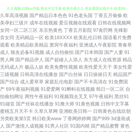
久草高清视频
国产精品日本色色
91色老头国
丁香五月偷偷
欧
九6在线观看视频 日本不卡二区在线观看 天天操人人穴 老司机免费观看 国产
美孕妇三级片
成年在线视频
爱豆视频在线观看
日韩在线视频网
女同一区二区三区
东京热黄色
丁香五月影院
97肏屄网
先锋影
久久视频 曰韩av导航 熟女中文字幕 欧美午夜久久 美女诱惑在线不卡 欧美99
音女同
无码精品一区
欧美18XXXX
欧美乱伦日韩
国语看片免费
观看
欧美精品欧美精品
窝窉午夜福利
亚洲成人午夜影院
青春草
免费在线观看电影 福利社试看一分钟 mitao视频 少妇丝袜伦理 日韩精品无码
成人
狼友必备91视频
成人自拍偷拍
国产日本韩国
国产人妻
91
男人网
国产精品伊人
国产超碰人人添人
东方成人在线资源
精品
专区 人人妻人人操第四色 另类综合性爱 波多野吉依AV片 91黄免费 人人插
无码成人片
极品人妖
欧美免费性视频
欧美性爱天天干
美女性爱
三级视频
日韩高清在线播放
国产白丝袜
日日操操日天
精品国产
人人摸 国产精品成人自拍 www中文字幕c0m 天堂色资源 免费mv观看入口
国产综合
成人爱草草
家庭乱伦电影
国产不卡高清在
91免费国
产
69午夜福利视频
91爱爱网
91蝌蚪在线视频
韩日一区二区
自
福利91 电影天堂香港电影 学生妹自慰 人人爱人人爽人人干 美女在线视频 天
拍偷拍网址
两性午夜福利
91视频我去叉叉
97午夜福利
黑丝91
91碰並
国产丝袜在线播放
91撸大师
91黄色视频
日韩中文字幕
天艹com 久热精品在线观看 黑丝床战91 97视频网 婷婷六月天激情 人人爱人
蜜桃五月天不卡
久草久草网
亚洲欧美日韩一
日韩黄色在线吹朝
另类欧美第5页
韩日欧美www
丁香网婷婷网
国产999
3d漫画成
人草色欲av 后入91 91黄在线 青青艹av 久久草com 艹少妇视频 日日操aV免
人
国产激情人成视频
91男人社区
91国内精
国产精品蜜臀
黄色