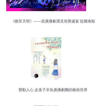
《吻至天明》——當廣播劇遇見視覺盛宴 從圖南鯨
原著到漫播嶼堍的跨界藝術創作
聲動人心 走進子非魚廣播劇團的藝術世界