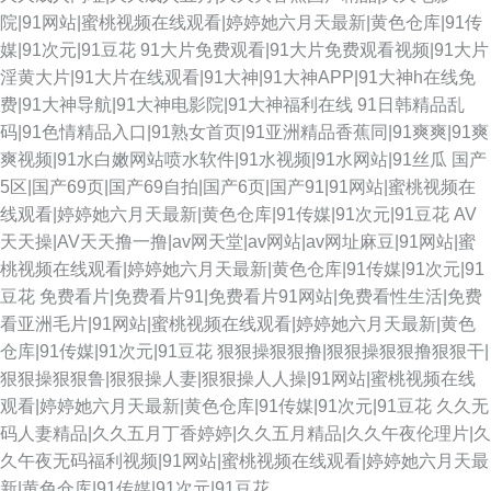
院|91网站|蜜桃视频在线观看|婷婷她六月天最新|黄色仓库|91传
媒|91次元|91豆花
91大片免费观看|91大片免费观看视频|91大片
淫黄大片|91大片在线观看|91大神|91大神APP|91大神h在线免
费|91大神导航|91大神电影院|91大神福利在线
91日韩精品乱
码|91色情精品入口|91熟女首页|91亚洲精品香蕉同|91爽爽|91爽
爽视频|91水白嫩网站喷水软件|91水视频|91水网站|91丝瓜
国产
5区|国产69页|国产69自拍|国产6页|国产91|91网站|蜜桃视频在
线观看|婷婷她六月天最新|黄色仓库|91传媒|91次元|91豆花
AV
天天操|AV天天撸一撸|av网天堂|av网站|av网址麻豆|91网站|蜜
桃视频在线观看|婷婷她六月天最新|黄色仓库|91传媒|91次元|91
豆花
免费看片|免费看片91|免费看片91网站|免费看性生活|免费
看亚洲毛片|91网站|蜜桃视频在线观看|婷婷她六月天最新|黄色
仓库|91传媒|91次元|91豆花
狠狠操狠狠撸|狠狠操狠狠撸狠狠干|
狠狠操狠狠鲁|狠狠操人妻|狠狠操人人操|91网站|蜜桃视频在线
观看|婷婷她六月天最新|黄色仓库|91传媒|91次元|91豆花
久久无
码人妻精品|久久五月丁香婷婷|久久五月精品|久久午夜伦理片|久
久午夜无码福利视频|91网站|蜜桃视频在线观看|婷婷她六月天最
新|黄色仓库|91传媒|91次元|91豆花